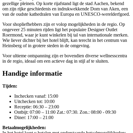
gezellige pleinen. Op korte rijafstand ligt de stad Aachen, bekend
om zijn rijke geschiedenis en indrukwekkende Dom van Aken, een
van de oudste kathedralen van Europa en UNESCO-werelderfgoed.
Voor shopliefhebbers zijn er volop mogelijkheden in de regio. Op
ongeveer 25 minuten rijden ligt het populaire Designer Outlet
Roermond, waar je kunt winkelen bij tal van internationale merken.
Wie liever dichter bij het hotel blijft, kan terecht in het centrum van
Heinsberg of in grotere steden in de omgeving.
Voor ultieme ontspanning zijn er bovendien diverse wellnesscentra
in de regio, ideaal om een actieve dag in stijl af te sluiten.
Handige informatie
Tijden:
Inchecken vanaf: 15:00
Uitchecken tot: 10:00
Receptie: 06:30 – 23:00
Ontbijt: 07:00 – 11:00 Zat.: 07:30. Zon.: 08:00 - 09:30
Diner: 17:00 – 21:00
Betaalmogelijkheden:
In het hotel kunt u betalen met onderstaande betaalmogelijkheden: