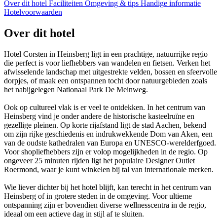
Over dit hotel
Faciliteiten
Omgeving & tips
Handige informatie
Hotelvoorwaarden
Over dit hotel
Hotel Corsten in Heinsberg ligt in een prachtige, natuurrijke regio
die perfect is voor liefhebbers van wandelen en fietsen. Verken het
afwisselende landschap met uitgestrekte velden, bossen en sfeervolle
dorpjes, of maak een ontspannen tocht door natuurgebieden zoals
het nabijgelegen Nationaal Park De Meinweg.
Ook op cultureel vlak is er veel te ontdekken. In het centrum van
Heinsberg vind je onder andere de historische kasteelruïne en
gezellige pleinen. Op korte rijafstand ligt de stad Aachen, bekend
om zijn rijke geschiedenis en indrukwekkende Dom van Aken, een
van de oudste kathedralen van Europa en UNESCO-werelderfgoed.
Voor shopliefhebbers zijn er volop mogelijkheden in de regio. Op
ongeveer 25 minuten rijden ligt het populaire Designer Outlet
Roermond, waar je kunt winkelen bij tal van internationale merken.
Wie liever dichter bij het hotel blijft, kan terecht in het centrum van
Heinsberg of in grotere steden in de omgeving. Voor ultieme
ontspanning zijn er bovendien diverse wellnesscentra in de regio,
ideaal om een actieve dag in stijl af te sluiten.